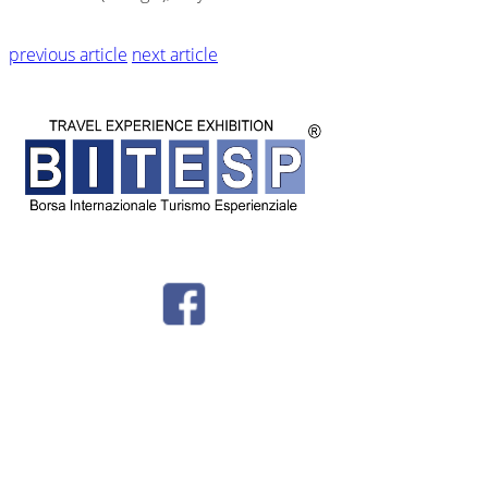
previous article
next article
© BITESP by
International Group srl - Corso Milano 54 - Padova - P.IVA
04987810282 -
Privacy - Tel + 39 049 8766730 -
info@bitesp.it