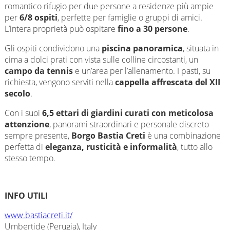
romantico rifugio per due persone a residenze più ampie
per
6/8 ospiti
, perfette per famiglie o gruppi di amici.
L’intera proprietà può ospitare
fino a 30 persone
.
Gli ospiti condividono una
piscina panoramica
, situata in
cima a dolci prati con vista sulle colline circostanti, un
campo da tennis
e un’area per l’allenamento. I pasti, su
richiesta, vengono serviti nella
cappella affrescata del XII
secolo
.
Con i suoi
6,5 ettari di giardini curati con meticolosa
attenzione
, panorami straordinari e personale discreto
sempre presente,
Borgo Bastia Creti
è una combinazione
perfetta di
eleganza, rusticità e informalità
, tutto allo
stesso tempo.
INFO UTILI
www.bastiacreti.it/
Umbertide (Perugia), Italy