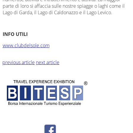
parte di loro si affaccia sulle nostre spiagge o laghi come il
Lago di Garda, il Lago di Caldonazzo e il Lago Levico.
INFO UTILI
www.clubdelsole.com
previous article
next article
© BITESP by
International Group srl - Corso Milano 54 - Padova - P.IVA
04987810282 -
Privacy - Tel + 39 049 8766730 -