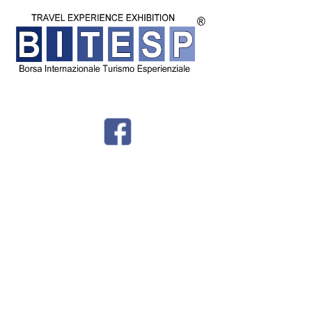
© BITESP by
International Group srl - Corso Milano 54 - Padova - P.IVA
04987810282 -
Privacy - Tel + 39 049 8766730 -
info@bitesp.it