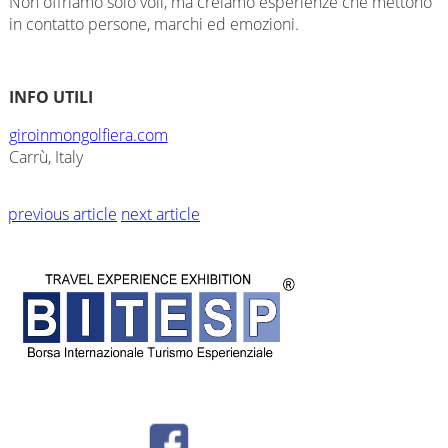
Non offriamo solo voli, ma creiamo esperienze che mettono
in contatto persone, marchi ed emozioni.
INFO UTILI
giroinmongolfiera.com
Carrù, Italy
previous article
next article
© BITESP by
International Group srl - Corso Milano 54 - Padova - P.IVA
04987810282 -
Privacy - Tel + 39 049 8766730 -