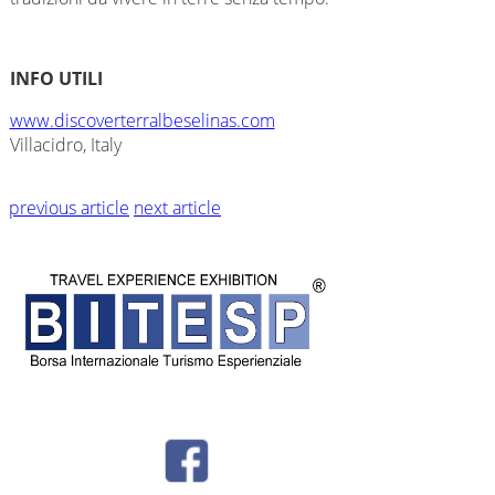
INFO UTILI
www.discoverterralbeselinas.com
Villacidro, Italy
previous article
next article
© BITESP by
International Group srl - Corso Milano 54 - Padova - P.IVA
04987810282 -
Privacy - Tel + 39 049 8766730 -
info@bitesp.it