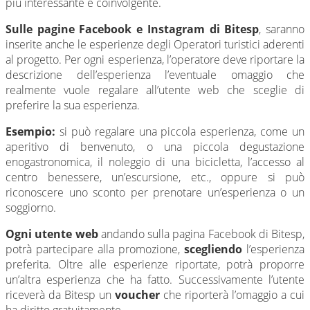
più interessante e coinvolgente.
Sulle pagine Facebook e Instagram di Bitesp
, saranno
inserite anche le esperienze degli Operatori turistici aderenti
al progetto. Per ogni esperienza, l’operatore deve riportare la
descrizione dell’esperienza l’eventuale omaggio che
realmente vuole regalare all’utente web che sceglie di
preferire la sua esperienza.
Esempio:
si può regalare una piccola esperienza, come un
aperitivo di benvenuto, o una piccola degustazione
enogastronomica, il noleggio di una bicicletta, l’accesso al
centro benessere, un’escursione, etc., oppure si può
riconoscere uno sconto per prenotare un’esperienza o un
soggiorno.
Ogni utente web
andando sulla pagina Facebook di Bitesp,
potrà partecipare alla promozione,
scegliendo
l’esperienza
preferita. Oltre alle esperienze riportate, potrà proporre
un’altra esperienza che ha fatto. Successivamente l’utente
riceverà da Bitesp un
voucher
che riporterà l’omaggio a cui