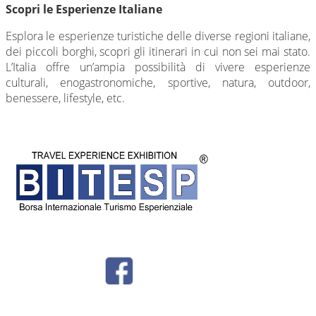
Scopri le Esperienze Italiane
Esplora le esperienze turistiche delle diverse regioni italiane,
dei piccoli borghi, scopri gli itinerari in cui non sei mai stato.
L’Italia offre un’ampia possibilità di vivere esperienze
culturali, enogastronomiche, sportive, natura, outdoor,
benessere, lifestyle, etc.
© BITESP by
International Group srl - Corso Milano 54 - Padova - P.IVA
04987810282 -
Privacy - Tel + 39 049 8766730 -
info@bitesp.it