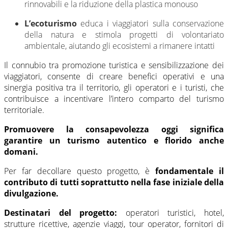
rinnovabili e la riduzione della plastica monouso
L’ecoturismo
educa i viaggiatori sulla conservazione
della natura e stimola progetti di volontariato
ambientale, aiutando gli ecosistemi a rimanere intatti
Il connubio
tra promozione turistica e sensibilizzazione dei
viaggiatori, consente di creare benefici operativi e una
sinergia positiva tra il territorio, gli operatori e i turisti, che
contribuisce a incentivare l’intero comparto del turismo
territoriale.
Promuovere la consapevolezza
oggi significa
garantire un turismo autentico e florido anche
domani.
Per far decollare questo progetto, è
fondamentale il
contributo di tutti
soprattutto nella fase iniziale della
divulgazione.
Destinatari del progetto:
operatori turistici, hotel,
strutture ricettive, agenzie viaggi, tour operator, fornitori di