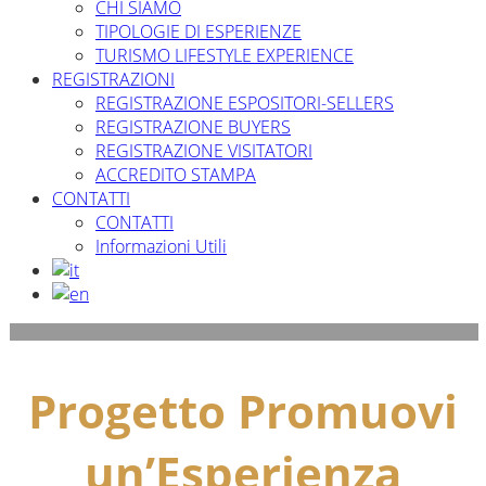
CHI SIAMO
TIPOLOGIE DI ESPERIENZE
TURISMO LIFESTYLE EXPERIENCE
REGISTRAZIONI
REGISTRAZIONE ESPOSITORI-SELLERS
REGISTRAZIONE BUYERS
REGISTRAZIONE VISITATORI
ACCREDITO STAMPA
CONTATTI
CONTATTI
Informazioni Utili
Progetto Promuovi
un’Esperienza