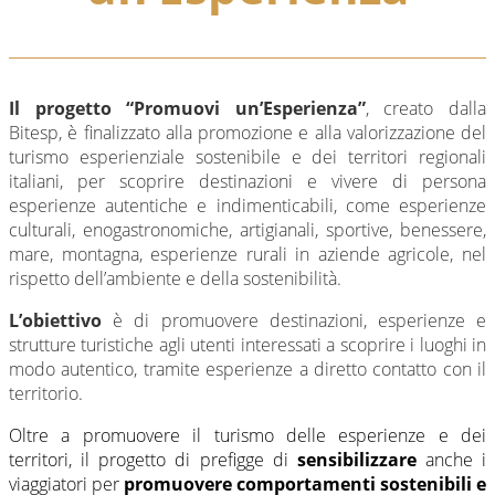
Il progetto “Promuovi un’Esperienza”
, creato dalla
Bitesp, è finalizzato alla promozione e alla valorizzazione del
turismo esperienziale sostenibile e dei territori regionali
italiani, per scoprire destinazioni e vivere di persona
esperienze autentiche e indimenticabili, come esperienze
culturali, enogastronomiche, artigianali, sportive, benessere,
mare, montagna, esperienze rurali in aziende agricole, nel
rispetto dell’ambiente e della sostenibilità.
L’obiettivo
è di promuovere destinazioni, esperienze e
strutture turistiche agli utenti interessati a scoprire i luoghi in
modo autentico, tramite esperienze a diretto contatto con il
territorio.
Oltre a promuovere il turismo delle esperienze e dei
territori, il progetto di prefigge di
sensibilizzare
anche i
viaggiatori per
promuovere comportamenti sostenibili e